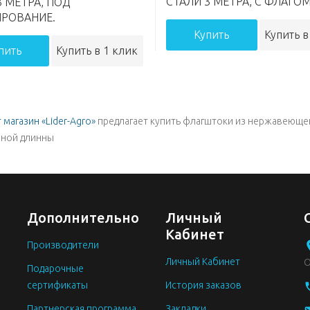
СТАЛИ 3 МЕТРА, С ФЛАГОМ
3 МЕТРА, ПОД
РОВАНИЕ.
Купить
Купить в
пить
Купить в 1 клик
 магазин «Lider-Agro»
предлагает купить флагштоки из нержавеющ
зной длинны
Дополнительно
Личный
Кабинет
Производители
Личный Кабинет
О
Подарочные
сертификаты
История заказов
Партнерская программа
Закладки