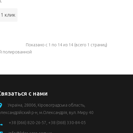
.
 1 клик
Показано с 1 по 14 из 14 (всего 1 страниц)
ей полированной
Связаться с нами
Україна, 28006, Кіровоградська область,
лександрійский р-н, м.Олександрія, вул. Миру 40
+38 (066) 820-26-57
,
+38 (068) 330-84-05