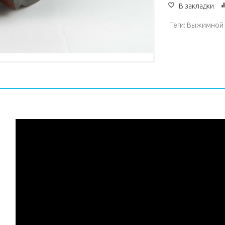
В закладки
Теги:
Выжимной 